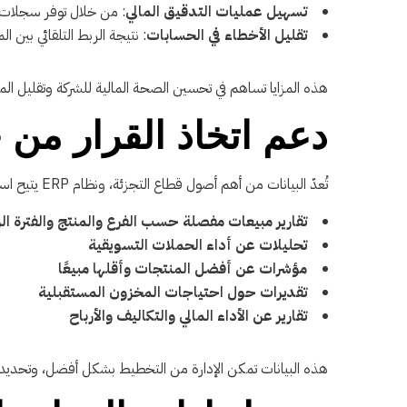
تسهيل عمليات التدقيق المالي
: من خلال توفر سجلات 
تقليل الأخطاء في الحسابات
: نتيجة الربط التلقائي بين ا
هذه المزايا تساهم في تحسين الصحة المالية للشركة وتقليل المخ
دعم اتخاذ القرار من خ
تُعدّ البيانات من أهم أصول قطاع التجزئة، ونظام ERP يتيح استخراج تقارير دقيقة ومؤشرات أداء تساعد الإدارة على اتخاذ قرارات استراتيجية. يمكن للنظام تقديم:
تقارير مبيعات مفصلة حسب الفرع والمنتج والفترة الز
تحليلات عن أداء الحملات التسويقية
مؤشرات عن أفضل المنتجات وأقلها مبيعًا
تقديرات حول احتياجات المخزون المستقبلية
تقارير عن الأداء المالي والتكاليف والأرباح
هذه البيانات تمكن الإدارة من التخطيط بشكل أفضل، وتحديد ا