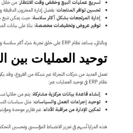
تسريع عمليات البيع وخفض وقت الانتظار
: من خلال نظام نقاط ال
تحسين توافر المنتجات
: بفضل إدارة المخزون الدقيقة وا
إدارة المرتجعات بشكل أكثر سلاسة
: حيث يمكن تتبع س
توفير عروض وتخفيضات مخصصة
: بناءً على بيانات ا
وبالتالي، يساعد نظام ERP على خلق تجربة شراء أكثر سلاسة ورضا، وهو ما ينعكس مباشرة على سمعة العلامة التجارية وزيادة حجم المبيعات.
توحيد العمليات بين ا
تعمل العديد من شركات التجزئة عبر شبكة من الفروع، وقد يكون ل
نظام ERP في توحيد العمليات عبر:
إنشاء قاعدة بيانات مركزية مشتركة
: يتم من خلالها ت
توحيد إجراءات العمل والسياسات
: مثل سياسات التسع
تمكين الإدارة من مراقبة الأداء
: عبر تقارير موحدة ومؤشر
هذه المزايا تُسهم في تعزيز الانضباط المؤسسي وتحسين التحكم 