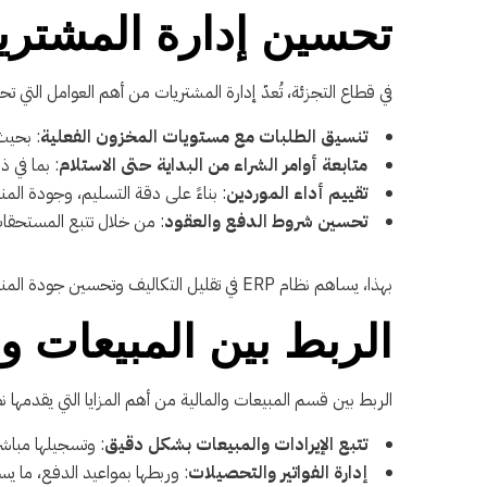
تحسين إدارة المشتريا
في قطاع التجزئة، تُعدّ إدارة المشتريات من أهم العوامل التي تحدد جودة الخدمة وا
تنسيق الطلبات مع مستويات المخزون الفعلية
: بحيث 
متابعة أوامر الشراء من البداية حتى الاستلام
: بما في 
تقييم أداء الموردين
: بناءً على دقة التسليم، وجودة المن
تحسين شروط الدفع والعقود
: من خلال تتبع المستحقات 
بهذا، يساهم نظام ERP في تقليل التكاليف وتحسين جودة المنتجات المقدمة للعملاء.
الربط بين المبيعات و
الربط بين قسم المبيعات والمالية من أهم المزايا التي يقدمها نظام ERP، إذ 
تتبع الإيرادات والمبيعات بشكل دقيق
: وتسجيلها مباشرة
إدارة الفواتير والتحصيلات
: وربطها بمواعيد الدفع، ما ي