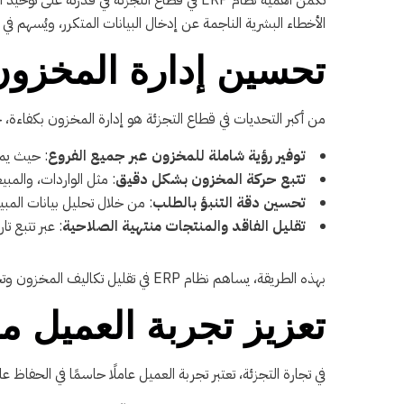
تكمن أهمية نظام ERP في قطاع التجزئة في قد
الأخطاء البشرية الناجمة عن إدخال البيانات المتكرر، ويُسهم ف
تحسين إدارة المخزون 
من أكبر التحديات في قطاع التجزئة هو إدارة المخزون بكفاءة، خاصة مع تعدد الف
توفير رؤية شاملة للمخزون عبر جميع الفروع
: حيث يمك
تتبع حركة المخزون بشكل دقيق
: مثل الواردات، والمبي
تحسين دقة التنبؤ بالطلب
: من خلال تحليل بيانات المب
تقليل الفاقد والمنتجات منتهية الصلاحية
: عبر تتبع ت
بهذه الطريقة، يساهم نظام ERP في تقليل تكاليف المخزون وتحسين نسبة دوران المخزون، ما يعزز الربحية ويُحسن كفاءة العمليات.
تعزيز تجربة العميل 
في تجارة التجزئة، تعتبر تجربة العميل عاملًا حاسمًا في الحفاظ على الولاء وزيادة المبيعات. نظام RP