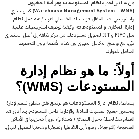
من هنا تبرز أهمية
نظام المستودعات ومراقبة المخزون
(Warehouse Management System – WMS)
كحل جذري
واستراتيجي. هذا المقال هو دليلك التفصيلي لفهم كيفية عمل
نظام
إدارة المخازن والمستودعات
، وكيفية توظيف استراتيجيات عالمية
مثل FIFO و JIT لتحويل مستودعك من مركز تكلفة إلى أصل استثماري
ذكي، مع توضيح التكامل الحيوي بين هذه الأنظمة وبين التخطيط
الشامل للموارد.
أولاً: ما هو نظام إدارة
المستودعات (WMS)؟
ببساطة،
نظام ادارة المستودعات
هو برنامج تقني متطور صُمم لإدارة
وتحسين جميع العمليات المادية والإدارية داخل المستودع. يبدأ دور هذا
النظام منذ لحظة دخول البضائع (الاستلام)، مروراً بتخزينها في الأماكن
الصحيحة (التوجيه)، وصولاً إلى التقاطها وتغليفها وشحنها للعميل النهائي.