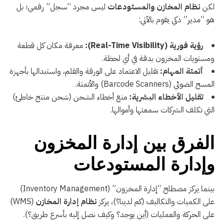
لكن
نظام المخازن والمستودعات
ليس مجرد “سجل” رقمي؛ بل
هو “مدير” ذكي يقوم بالآتي:
رؤية فورية (Real-Time Visibility):
معرفة مكان كل قطعة
ومستويات المخزون بدقة في أي لحظة.
أتمتة المهام:
تقليل الاعتماد على الورقة والقلم، واستبدالها بأجهزة
المسح الضوئي (Barcode Scanners) والأتمتة.
تقليل الأخطاء البشرية:
منع أخطاء الشحن (شحن منتج خاطئ)
التي تكلف الشركات سمعتها وأموالها.
الفرق بين إدارة المخزون
وإدارة المستودعات
بينما يركز مصطلح “إدارة المخزون” (Inventory Management)
على الكميات والتكاليف (كم لدينا؟)، يركز
نظام إدارة المخازن
(WMS)
على الحركة والعمليات (أين يوجد؟ وكيف نصل إليه بأسرع طريق؟).