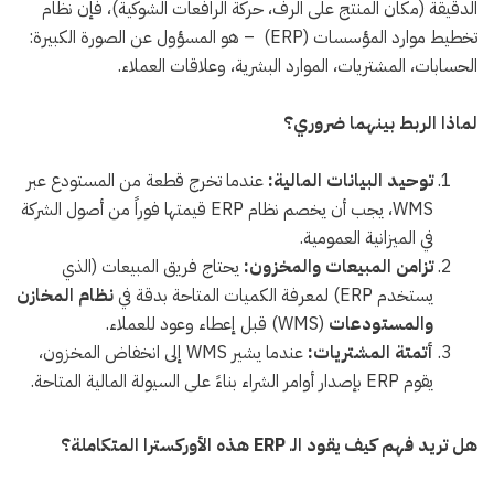
الدقيقة (مكان المنتج على الرف، حركة الرافعات الشوكية)، فإن نظام
تخطيط موارد المؤسسات (ERP)
– هو المسؤول عن الصورة الكبيرة:
الحسابات، المشتريات، الموارد البشرية، وعلاقات العملاء.
لماذا الربط بينهما ضروري؟
توحيد البيانات المالية:
عندما تخرج قطعة من المستودع عبر
WMS، يجب أن يخصم نظام ERP قيمتها فوراً من أصول الشركة
في الميزانية العمومية.
تزامن المبيعات والمخزون:
يحتاج فريق المبيعات (الذي
يستخدم ERP) لمعرفة الكميات المتاحة بدقة في
نظام المخازن
والمستودعات
(WMS) قبل إعطاء وعود للعملاء.
أتمتة المشتريات:
عندما يشير WMS إلى انخفاض المخزون،
يقوم ERP بإصدار أوامر الشراء بناءً على السيولة المالية المتاحة.
هل تريد فهم كيف يقود الـ ERP هذه الأوركسترا المتكاملة؟