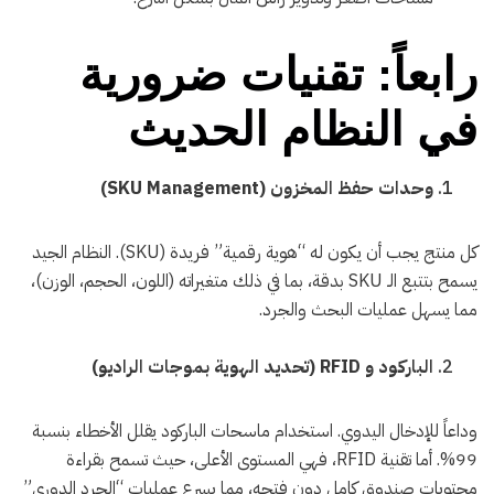
رابعاً: تقنيات ضرورية
في النظام الحديث
وحدات حفظ المخزون (SKU Management)
كل منتج يجب أن يكون له “هوية رقمية” فريدة (SKU). النظام الجيد
يسمح بتتبع الـ SKU بدقة، بما في ذلك متغيراته (اللون، الحجم، الوزن)،
مما يسهل عمليات البحث والجرد.
الباركود و RFID (تحديد الهوية بموجات الراديو)
وداعاً للإدخال اليدوي. استخدام ماسحات الباركود يقلل الأخطاء بنسبة
99%. أما تقنية RFID، فهي المستوى الأعلى، حيث تسمح بقراءة
محتويات صندوق كامل دون فتحه، مما يسرع عمليات “الجرد الدوري”