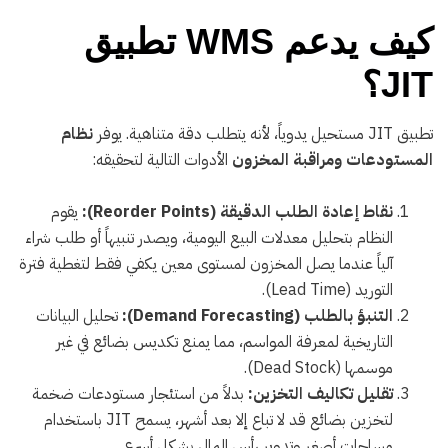
كيف يدعم WMS تطبيق
JIT؟
تطبيق JIT مستحيل يدوياً، لأنه يتطلب دقة متناهية. يوفر
نظام
المستودعات ومراقبة المخزون
الأدوات التالية لتحقيقه:
نقاط إعادة الطلب الدقيقة (Reorder Points):
يقوم
النظام بتحليل معدلات البيع اليومية، ويصدر تنبيهاً أو طلب شراء
آلياً عندما يصل المخزون لمستوى معين يكفي فقط لتغطية فترة
التوريد (Lead Time).
التنبؤ بالطلب (Demand Forecasting):
تحليل البيانات
التاريخية لمعرفة المواسم، مما يمنع تكديس بضائع في غير
موسمها (Dead Stock).
تقليل تكاليف التخزين:
بدلاً من استئجار مستودعات ضخمة
لتخزين بضائع قد لا تباع إلا بعد أشهر، يسمح JIT باستخدام
مساحات أصغر وتدوير رأس المال بشكل أسرع.