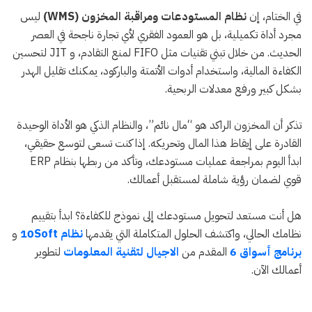
في الختام، إن
نظام المستودعات ومراقبة المخزون (WMS)
ليس
مجرد أداة تكميلية، بل هو العمود الفقري لأي تجارة ناجحة في العصر
الحديث. من خلال تبني تقنيات مثل FIFO لمنع التقادم، و JIT لتحسين
الكفاءة المالية، واستخدام أدوات الأتمتة والباركود، يمكنك تقليل الهدر
بشكل كبير ورفع معدلات الربحية.
تذكر أن المخزون الراكد هو “مال نائم”، والنظام الذكي هو الأداة الوحيدة
القادرة على إيقاظ هذا المال وتحريكه. إذا كنت تسعى لتوسع حقيقي،
ابدأ اليوم بمراجعة عمليات مستودعك، وتأكد من ربطها بنظام ERP
قوي لضمان رؤية شاملة لمستقبل أعمالك.
هل أنت مستعد لتحويل مستودعك إلى نموذج للكفاءة؟ ابدأ بتقييم
نظامك الحالي، واكتشف الحلول المتكاملة التي يقدمها
نظام 10Soft
و
برنامج أسواق 6
المقدم من
الاجيال لتقنية المعلومات
لتطوير
أعمالك الآن.