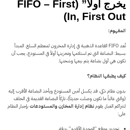
يخرج أولاً” (FIFO – First
In, First Out)
المفهوم:
تُعد FIFO القاعدة الذهبية في إدارة المخزون لمعظم السلع. المبدأ
بسيط: البضاعة التي تم استلامها وتخزينها أولاً في المستودع، يجب أن
تكون هي أول بضاعة يتم بيعها وشحنها.
كيف يطبقها النظام؟
بدون نظام ذكي، قد يكسل أمين المستودع ويأخذ البضاعة الأقرب إليه
(والتي غالباً ما تكون وصلت حديثاً)، تاركاً البضاعة القديمة في الخلف
لتتراكم الغبار. يقوم
نظام إدارة المخازن والمستودعات
بإجبار النظام
على:
تحديد موقع “الوحدة الأقدم” بدقة.