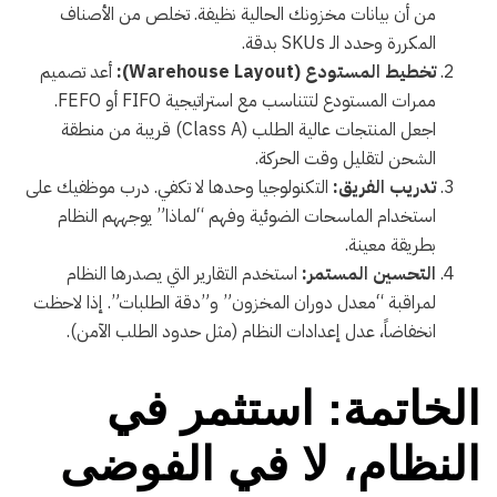
من أن بيانات مخزونك الحالية نظيفة. تخلص من الأصناف
المكررة وحدد الـ SKUs بدقة.
تخطيط المستودع (Warehouse Layout):
أعد تصميم
ممرات المستودع لتتناسب مع استراتيجية FIFO أو FEFO.
اجعل المنتجات عالية الطلب (Class A) قريبة من منطقة
الشحن لتقليل وقت الحركة.
تدريب الفريق:
التكنولوجيا وحدها لا تكفي. درب موظفيك على
استخدام الماسحات الضوئية وفهم “لماذا” يوجههم النظام
بطريقة معينة.
التحسين المستمر:
استخدم التقارير التي يصدرها النظام
لمراقبة “معدل دوران المخزون” و”دقة الطلبات”. إذا لاحظت
انخفاضاً، عدل إعدادات النظام (مثل حدود الطلب الآمن).
الخاتمة: استثمر في
النظام، لا في الفوضى