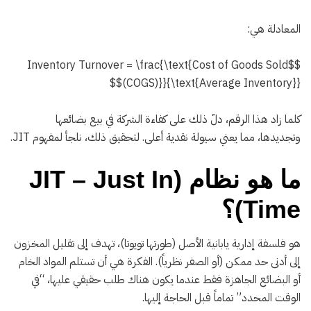
المعادلة هي:
$$Inventory Turnover = \frac{\text{Cost of Goods Sold
(COGS)}}{\text{Average Inventory}}$$
كلما زاد هذا الرقم، دلّ ذلك على كفاءة الشركة في بيع بضائعها
وتجديدها، مما يعني سيولة نقدية أعلى. لتحقيق ذلك، نلجأ لمفهوم JIT.
ما هو نظام (JIT – Just In
Time)؟
هو فلسفة إدارية يابانية الأصل (طورتها تويوتا)، تهدف إلى تقليل المخزون
إلى أدنى حد ممكن (أو الصفر نظرياً). الفكرة هي أن تستلم المواد الخام
أو البضائع الجاهزة فقط عندما يكون هناك طلب حقيقي عليها، “في
الوقت المحدد” تماماً قبل الحاجة إليها.